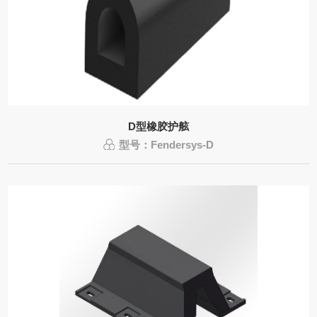
D型橡胶护舷
型号：Fendersys-D