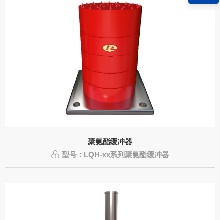
聚氨酯缓冲器
型号：LQH-xx系列聚氨酯缓冲器