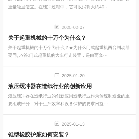
重量轻且便宜。在缓冲过程中，它可以消耗大约40···
2025-02-07
关于起重机械的十万个为什么？
关于起重机械的十万个为什么？★为什么门式起重机两台制动器
要同步?答:门式起重机的大车行走装置，是由两套···
2025-01-20
液压缓冲器在造纸行业的创新应用
液压缓冲器在造纸行业的创新应用造纸行业作为传统制造业的重
要组成部分，对于生产效率和设备保护的要求日益···
2025-01-13
锥型橡胶护舷如何安装？