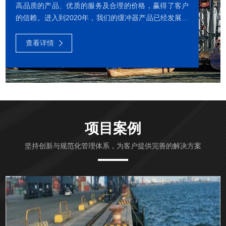
高品质的产品、优质的服务及合理的价格，赢得了客户
的信赖。进入到2020年，我们的缓冲器产品已经发展至
9大系列1000多种型号，包括液气缓冲器、液压缓冲
器、米兰官方版网站登录入口-米兰(中国) 、复合缓冲
查看详情
器、弹簧缓冲器、橡胶缓冲器、聚氨酯缓冲器等。我们
还可以为客户提供定制化的缓冲器产品和全面的售后服
务。我们公司有多项发明专利、有专业的技术与生产团
队、中国首个专业的缓冲器检测实验室和动载撞击试验
台。我公司的缓冲器动载撞击试验台获得了国家发明专
利。我们公司长期与中科院和大连理工大学等科研...
项目案例
坚持创新与规范化管理体系，为客户提供完善的解决方案