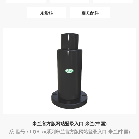
系船柱
相关配件
米兰官方版网站登录入口-米兰(中国)
型号：LQH-xx系列米兰官方版网站登录入口-米兰(中国)