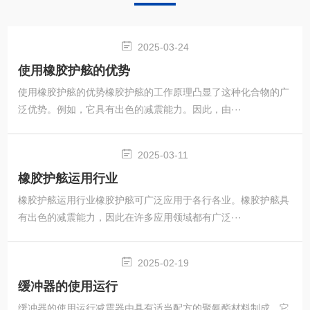
2025-03-24
使用橡胶护舷的优势
使用橡胶护舷的优势橡胶护舷的工作原理凸显了这种化合物的广
泛优势。例如，它具有出色的减震能力。因此，由···
2025-03-11
橡胶护舷运用行业
橡胶护舷运用行业橡胶护舷可广泛应用于各行各业。橡胶护舷具
有出色的减震能力，因此在许多应用领域都有广泛···
2025-02-19
缓冲器的使用运行
缓冲器的使用运行减震器由具有适当配方的聚氨酯材料制成。它