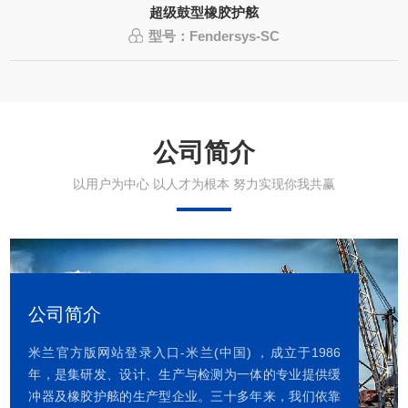
超级鼓型橡胶护舷
型号：Fendersys-SC
公司简介
以用户为中心 以人才为根本 努力实现你我共赢
公司简介
米兰官方版网站登录入口-米兰(中国) ，成立于1986
年，是集研发、设计、生产与检测为一体的专业提供缓
冲器及橡胶护舷的生产型企业。三十多年来，我们依靠