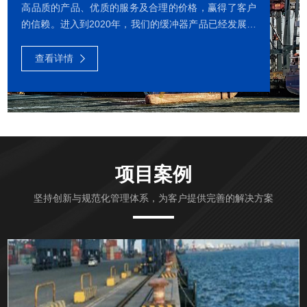
高品质的产品、优质的服务及合理的价格，赢得了客户
的信赖。进入到2020年，我们的缓冲器产品已经发展至
9大系列1000多种型号，包括液气缓冲器、液压缓冲
器、米兰官方版网站登录入口-米兰(中国) 、复合缓冲
查看详情
器、弹簧缓冲器、橡胶缓冲器、聚氨酯缓冲器等。我们
还可以为客户提供定制化的缓冲器产品和全面的售后服
务。我们公司有多项发明专利、有专业的技术与生产团
队、中国首个专业的缓冲器检测实验室和动载撞击试验
台。我公司的缓冲器动载撞击试验台获得了国家发明专
利。我们公司长期与中科院和大连理工大学等科研...
项目案例
坚持创新与规范化管理体系，为客户提供完善的解决方案