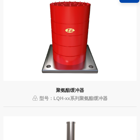
聚氨酯缓冲器
型号：LQH-xx系列聚氨酯缓冲器