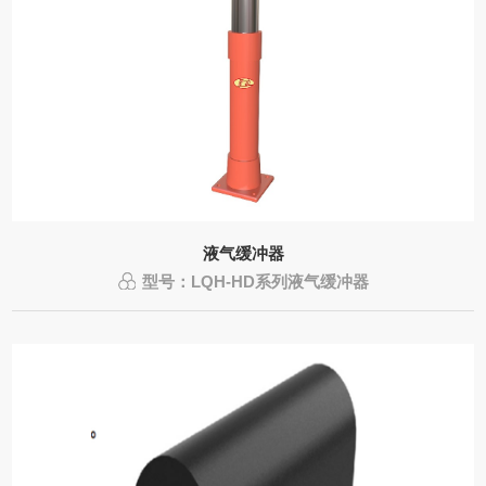
液气缓冲器
型号：LQH-HD系列液气缓冲器