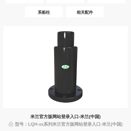
系船柱
相关配件
米兰官方版网站登录入口-米兰(中国)
型号：LQH-xx系列米兰官方版网站登录入口-米兰(中国)