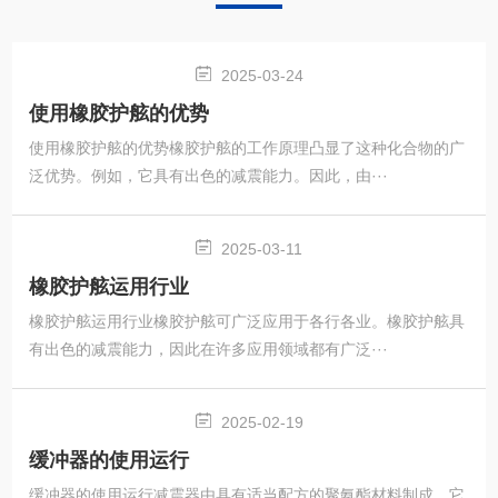
2025-03-24
使用橡胶护舷的优势
使用橡胶护舷的优势橡胶护舷的工作原理凸显了这种化合物的广
泛优势。例如，它具有出色的减震能力。因此，由···
2025-03-11
橡胶护舷运用行业
橡胶护舷运用行业橡胶护舷可广泛应用于各行各业。橡胶护舷具
有出色的减震能力，因此在许多应用领域都有广泛···
2025-02-19
缓冲器的使用运行
缓冲器的使用运行减震器由具有适当配方的聚氨酯材料制成。它