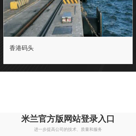
香港码头
米兰官方版网站登录入口
进一步提高公司的技术、质量和服务