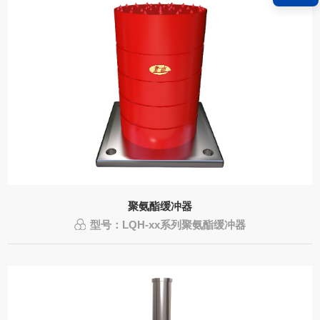
聚氨酯缓冲器
型号：LQH-xx系列聚氨酯缓冲器