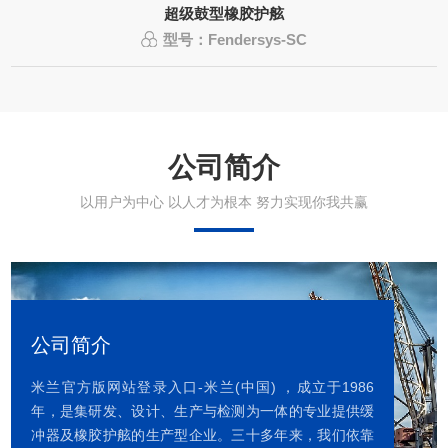
超级鼓型橡胶护舷
型号：Fendersys-SC
公司简介
以用户为中心 以人才为根本 努力实现你我共赢
公司简介
米兰官方版网站登录入口-米兰(中国) ，成立于1986
年，是集研发、设计、生产与检测为一体的专业提供缓
冲器及橡胶护舷的生产型企业。三十多年来，我们依靠