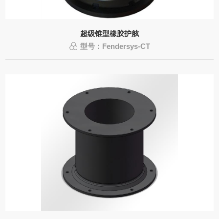
超级锥型橡胶护舷
型号：Fendersys-CT