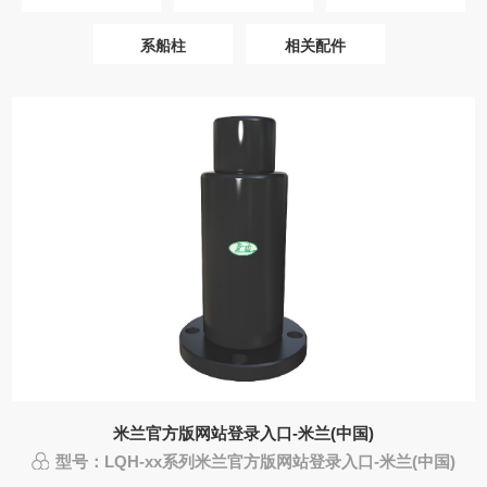
系船柱
相关配件
米兰官方版网站登录入口-米兰(中国)
型号：LQH-xx系列米兰官方版网站登录入口-米兰(中国)