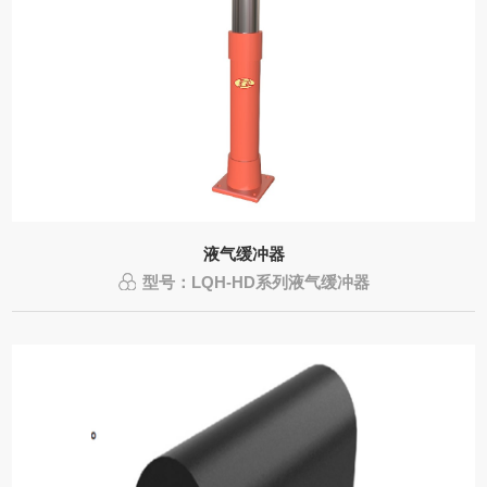
液气缓冲器
型号：LQH-HD系列液气缓冲器