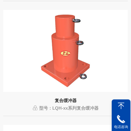
复合缓冲器
型号：LQH-xx系列复合缓冲器
电话咨询