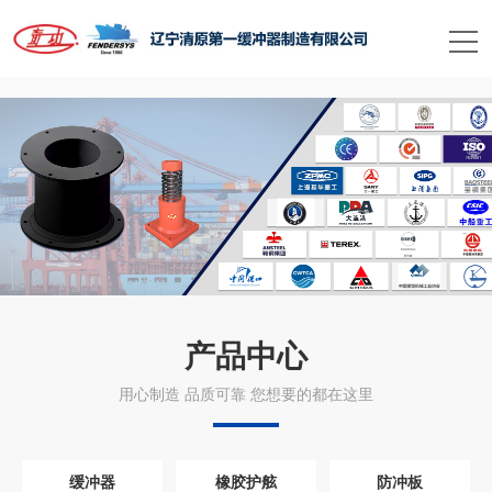
米兰官方版网站登录入口
产品中心
用心制造 品质可靠 您想要的都在这里
缓冲器
橡胶护舷
防冲板