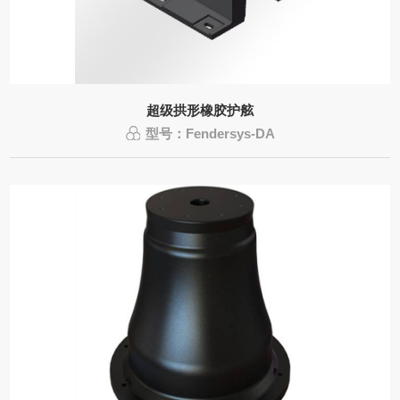
超级拱形橡胶护舷
型号：Fendersys-DA